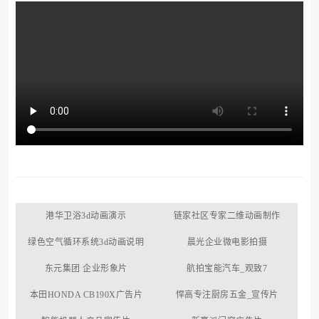
港华卫浴3d动画演示
链家社区专家二维动画制作
绿色空气循环系统3d动画说明
晨光企业微电影拍摄
东元集团 企业形象片
航拍宝能汽车_观致7
本田HONDA CB190X广告片
悍高专注厨房五金_宣传片