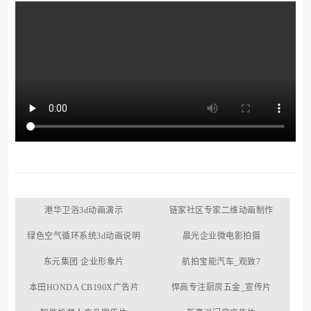
港华卫浴3d动画演示
链家社区专家二维动画制作
绿色空气循环系统3d动画说明
晨光企业微电影拍摄
东元集团 企业形象片
航拍宝能汽车_观致7
本田HONDA CB190X广告片
悍高专注厨房五金_宣传片