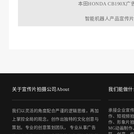
本田HONDA CB190X广
智能机器人产品宣传
关于宣传片拍摄公司About
我们能做什么Wh
承接企业宣
我们以灵活的角度配合严谨的逻辑思维，再加
作、短视频拍
上掌控全局的观念，创作出独特的文化创意与
作、形象片
策划。专业的创意策划团队， 专业从事广告
MG动画制作