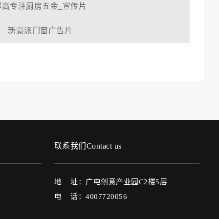
悍高专注厨房五金_宣传片
新豪派门窗广告片
联系我们Contact us
地 址：广电创意产业园C2楼5层
电 话：4007720056